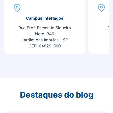
Campus Interlagos
C
Rua Prof. Enéas de Siqueira
Ru
Neto, 340
Jardim das Imbuias – SP
CEP: 04829-300
Destaques do blog